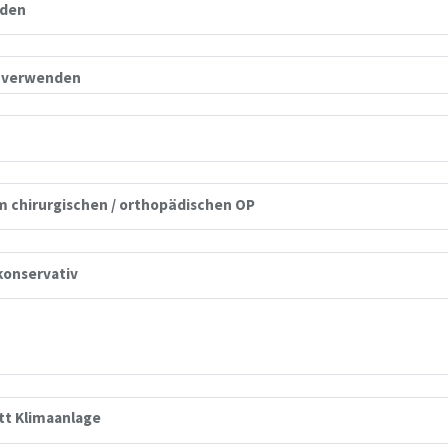
nden
e verwenden
m chirurgischen / orthopädischen OP
konservativ
t Klimaanlage