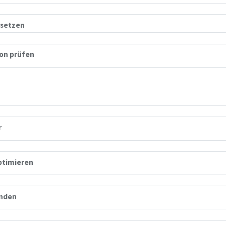
rsetzen
ion prüfen
r
timieren
enden