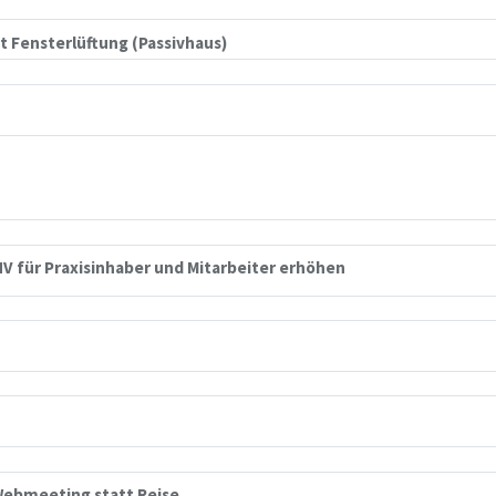
 Fensterlüftung (Passivhaus)
NV für Praxisinhaber und Mitarbeiter erhöhen
Webmeeting statt Reise