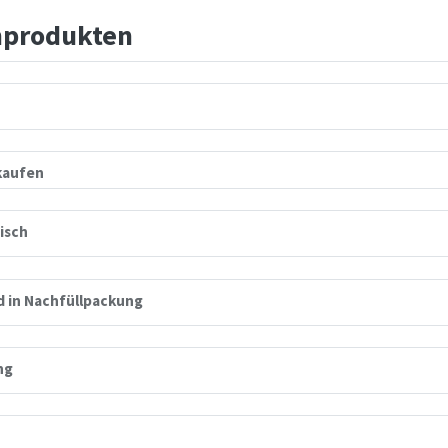
nprodukten
kaufen
isch
d in Nachfüllpackung
ng